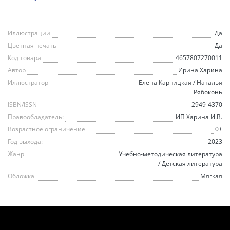
Иллюстрации
Да
Цветная печать
Да
Код товара
4657807270011
Автор
Ирина Харина
Иллюстратор
Елена Карпицкая / Наталья
Рябоконь
ISBN/ISSN
2949-4370
Правообладатель:
ИП Харина И.В.
Возрастное ограничение
0+
Год выхода:
2023
Жанр
Учебно-методическая литература
/ Детская литература
Обложка
Мягкая