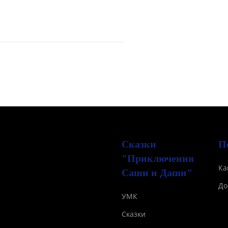
Сказки
П
"Приключения
Ка
Саши и Даши"
До
УМК
Сказки