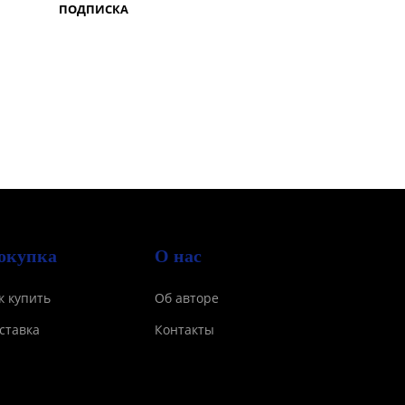
ПОДПИСКА
окупка
О нас
к купить
Об авторе
ставка
Контакты