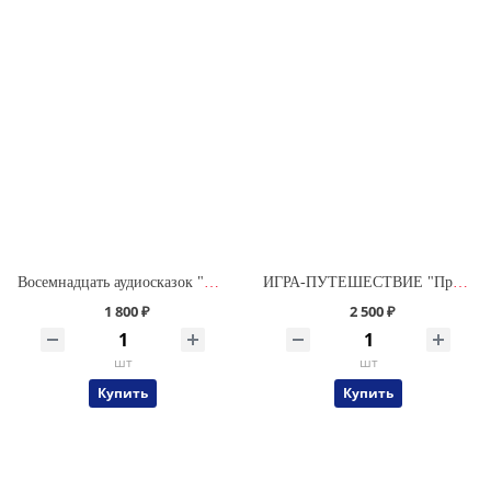
Восемнадцать аудиосказок "Приключения Саши и Даши"
ИГРА-ПУТЕШЕСТВИЕ "Приключения Саши и Даши" (Комплектация № 2) СО СКАЗКАМИ
1 800 ₽
2 500 ₽
шт
шт
Купить
Купить