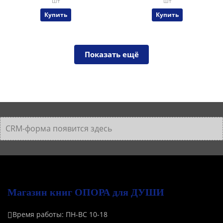
шт
шт
Купить
Купить
Показать ещё
CRM-форма появится здесь
Магазин книг ОПОРА для ДУШИ
Время работы: ПН-ВС 10-18