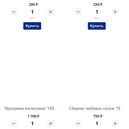
200 ₽
250 ₽
шт
шт
Купить
Купить
Программа воспитания "ОПОРА для ДУШИ" для ДОУ (дошкольной образовательной организации)
Сборник любимых сказок "Приключения Саши и Даши" в мягкой обложке
1 700 ₽
750 ₽