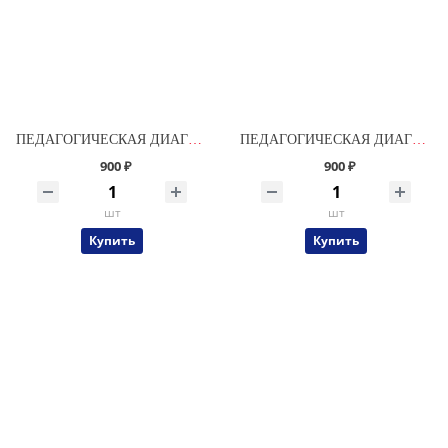
ПЕДАГОГИЧЕСКАЯ ДИАГНОСТИКА. АЛЬБОМ 2 Для детей подготовительной группы (6-7 лет)
ПЕДАГОГИЧЕСКАЯ ДИАГНОСТИКА Альбом 1 для детей старшей группы (5-6 лет)
900 ₽
900 ₽
шт
шт
Купить
Купить