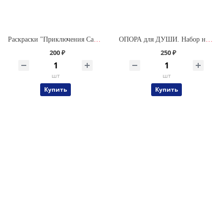
Раскраски "Приключения Саши и Даши"
ОПОРА для ДУШИ. Набор наклеек (96 наклеек)
200 ₽
250 ₽
шт
шт
Купить
Купить