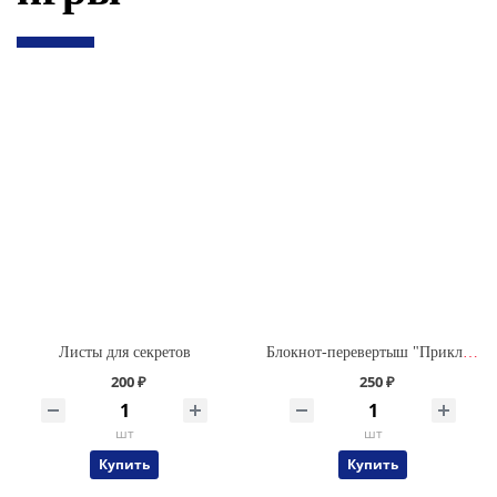
Листы для секретов
Блокнот-перевертыш "Приключения Саши и Даши"
200 ₽
250 ₽
шт
шт
Купить
Купить