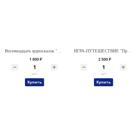
Восемнадцать аудиосказок "Приключения Саши и Даши"
ИГРА-ПУТЕШЕСТВИЕ "Приключения Саши и Даши" (Комплектация № 2) СО СКАЗКАМИ
1 800 ₽
2 500 ₽
шт
шт
Купить
Купить