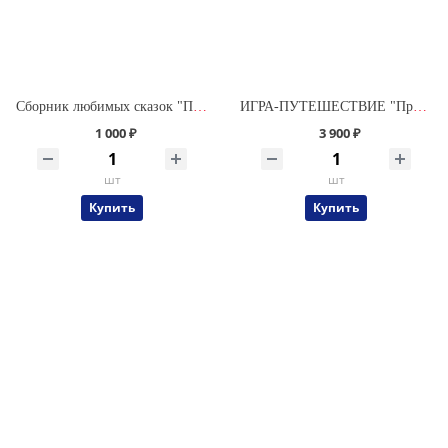
Сборник любимых сказок "Приключения Саши и Даши" в твердой обложке
ИГРА-ПУТЕШЕСТВИЕ "Приключения Саши и Даши" (Комплектация № 1) СО СКАЗКАМИ
1 000 ₽
3 900 ₽
шт
шт
Купить
Купить