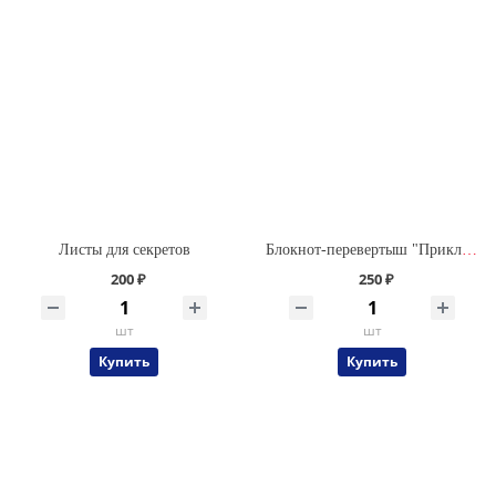
Листы для секретов
Блокнот-перевертыш "Приключения Саши и Даши"
200 ₽
250 ₽
шт
шт
Купить
Купить