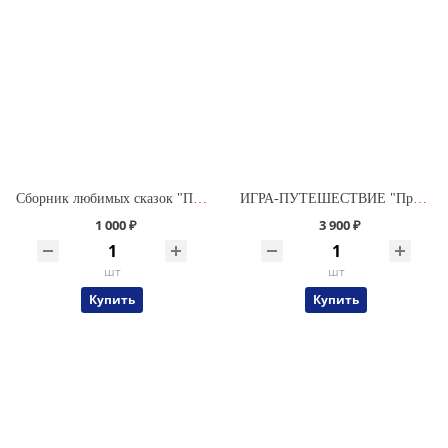
Сборник любимых сказок "Приключения Саши и Даши" в твердой обложке
ИГРА-ПУТЕШЕСТВИЕ "Приключения Саши и Даши" (Комплектация № 1) СО СКАЗКАМИ
1 000 ₽
3 900 ₽
шт
шт
Купить
Купить