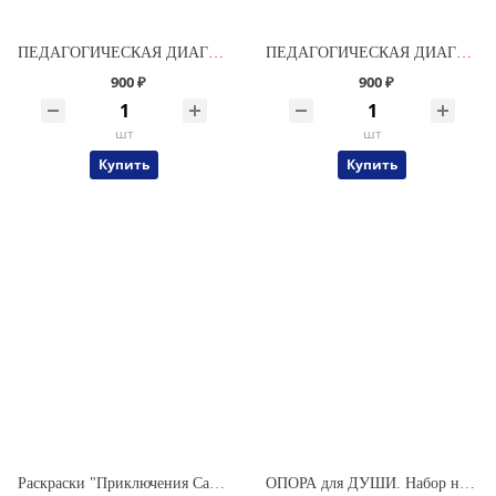
ПЕДАГОГИЧЕСКАЯ ДИАГНОСТИКА. АЛЬБОМ 2 Для детей подготовительной группы (6-7 лет)
ПЕДАГОГИЧЕСКАЯ ДИАГНОСТИКА Альбом 1 для детей старшей группы (5-6 лет)
900 ₽
900 ₽
шт
шт
Купить
Купить
Раскраски "Приключения Саши и Даши"
ОПОРА для ДУШИ. Набор наклеек (96 наклеек)