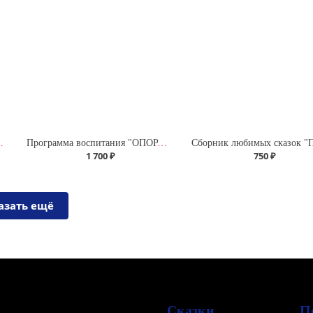
еек (96 наклеек)
Программа воспитания "ОПОРА для ДУШИ" для ДОУ (дошкольной образовательной организации)
1 700 ₽
750 ₽
азать ещё
Сказки
П