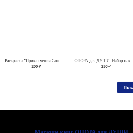
Раскраски "Приключения Саши и Даши"
ОПОРА для ДУШИ. Набор накл
200 ₽
250 ₽
Пок
Магазин книг ОПОРА для ДУШИ