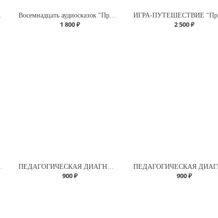
аши и Даши"
Восемнадцать аудиосказок "Приключения Саши и Даши"
1 800 ₽
2 500 ₽
омплектация № 1) СО СКАЗКАМИ
ПЕДАГОГИЧЕСКАЯ ДИАГНОСТИКА. АЛЬБОМ 2 Для детей подготовительной группы (6-7 лет)
900 ₽
900 ₽