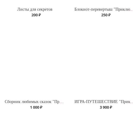
Листы для секретов
Блокнот-перевертыш "Приключения С
200 ₽
250 ₽
Сборник любимых сказок "Приключения Саши и Даши" в твердой обложке
ИГРА-ПУТЕШЕСТВИЕ "Приключения Саши и Даши" (К
1 000 ₽
3 900 ₽